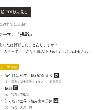
PDF版を見る
2023年7月18日発行
『挑戦』
テーマ：
あなたは挑戦したことありますか？
人生って、小さな挑戦の繰り返しかもしれませんね。
テーマ寄稿
気付けば30年、挑戦の始まり
文・写真：福士栄子／イラスト：石田愛実
挑戦
文・写真：青砥恭
知らない世界へ踏み出す勇気
文・写真：大沢一樹