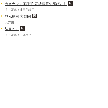
カメラマン美穂子 表紙写真の裏ばなし
文・写真：辻田美穂子
観光農園 大野園
大野園
結果的に
文・写真：山本周平