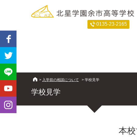
0135-23-2165
>
入学前の相談について
>
学校見学
学校見学
本校