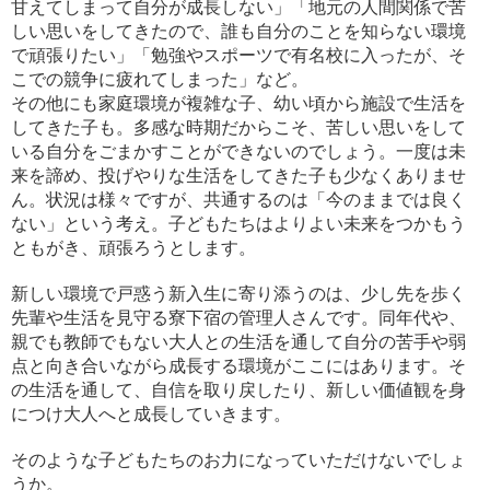
甘えてしまって自分が成長しない」「地元の人間関係で苦
しい思いをしてきたので、誰も自分のことを知らない環境
で頑張りたい」「勉強やスポーツで有名校に入ったが、そ
こでの競争に疲れてしまった」など。
その他にも家庭環境が複雑な子、幼い頃から施設で生活を
してきた子も。多感な時期だからこそ、苦しい思いをして
いる自分をごまかすことができないのでしょう。一度は未
来を諦め、投げやりな生活をしてきた子も少なくありませ
ん。状況は様々ですが、共通するのは「今のままでは良く
ない」という考え。子どもたちはよりよい未来をつかもう
ともがき、頑張ろうとします。
新しい環境で戸惑う新入生に寄り添うのは、少し先を歩く
先輩や生活を見守る寮下宿の管理人さんです。同年代や、
親でも教師でもない大人との生活を通して自分の苦手や弱
点と向き合いながら成長する環境がここにはあります。そ
の生活を通して、自信を取り戻したり、新しい価値観を身
につけ大人へと成長していきます。
そのような子どもたちのお力になっていただけないでしょ
うか。