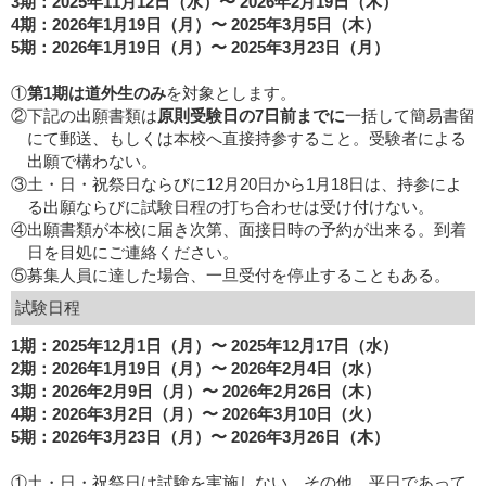
3期：2025年11月12日（水）〜 2026年2月19日（木）
4期：2026年1月19日（月）〜 2025年3月5日（木）
5期：2026年1月19日（月）〜 2025年3月23日（月）
①
第1期は道外生のみ
を対象とします。
②下記の出願書類は
原則受験日の7日前までに
一括して簡易書留
にて郵送、もしくは本校へ直接持参すること。受験者による
出願で構わない。
③土・日・祝祭日ならびに12月20日から1月18日は、持参によ
る出願ならびに試験日程の打ち合わせは受け付けない。
④出願書類が本校に届き次第、面接日時の予約が出来る。到着
日を目処にご連絡ください。
⑤募集人員に達した場合、一旦受付を停止することもある。
試験日程
1期：2025年12月1日（月）〜 2025年12月17日（水）
2期：2026年1月19日（月）〜 2026年2月4日（水）
3期：2026年2月9日（月）〜 2026年2月26日（木）
4期：2026年3月2日（月）〜 2026年3月10日（火）
5期：2026年3月23日（月）〜 2026年3月26日（木）
①土・日・祝祭日は試験を実施しない。その他、平日であって