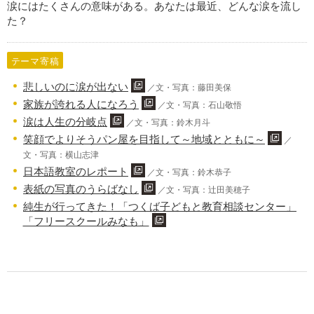
涙にはたくさんの意味がある。あなたは最近、どんな涙を流し
た？
テーマ寄稿
悲しいのに涙が出ない
／文・写真：藤田美保
家族が誇れる人になろう
／文・写真：石山敬悟
涙は人生の分岐点
／文・写真：鈴木月斗
笑顔でよりそうパン屋を目指して～地域とともに～
／
文・写真：横山志津
日本語教室のレポート
／文・写真：鈴木恭子
表紙の写真のうらばなし
／文・写真：辻田美穂子
純生が行ってきた！「つくば子どもと教育相談センター」
「フリースクールみなも」