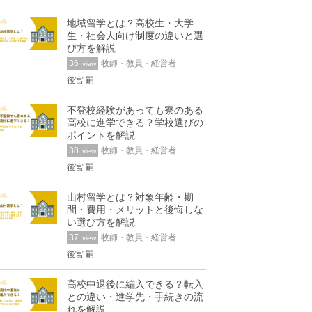
地域留学とは？高校生・大学
生・社会人向け制度の違いと選
び方を解説
36
牧師・教員・経営者
view
後宮 嗣
不登校経験があっても寮のある
高校に進学できる？学校選びの
ポイントを解説
38
牧師・教員・経営者
view
後宮 嗣
山村留学とは？対象年齢・期
間・費用・メリットと後悔しな
い選び方を解説
37
牧師・教員・経営者
view
後宮 嗣
高校中退後に編入できる？転入
との違い・進学先・手続きの流
れを解説