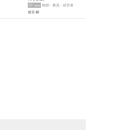
37
牧師・教員・経営者
view
後宮 嗣