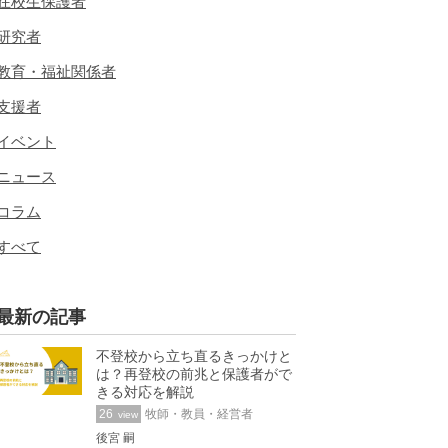
在校生保護者
研究者
教育・福祉関係者
支援者
イベント
ニュース
コラム
すべて
最新の記事
不登校から立ち直るきっかけと
は？再登校の前兆と保護者がで
きる対応を解説
26
牧師・教員・経営者
view
後宮 嗣