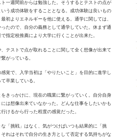
スト一週間前からは勉強した。そうするとテストの点が
という成功体験をすることとなる。成功体験は良いもの
、最初よりエネルギーを他に使える。通学に関しては、
かったので、自分の義務として通学していた。休まず通
果で指定校推薦により大学に行くことが出来た。
や、テストで点が取れることに関して全く想像が出来て
で繋がっている。
の感覚で、入学当初は「やりたいこと」を目的に進学し
って卒業している。
とをきっかけに、現在の職業に繋がっていく。自分自身
きには想像出来ていなかった。どんな仕事をしたいかも
に行けるから行った程度の感覚だった。
きな「挑戦」はなく、気がつけばいつも結果的に「挑
。それはそれで自分の生き方として否定する気持ちがな