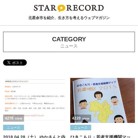
北星余市を紹介、生き方を考えるウェブマガジン
CATEGORY
ニュース
4276
4220
view
view
ニュース
ニュース
2018.04.28（土） ゆかさんと内
ひきこもり・若者支援機関マッ