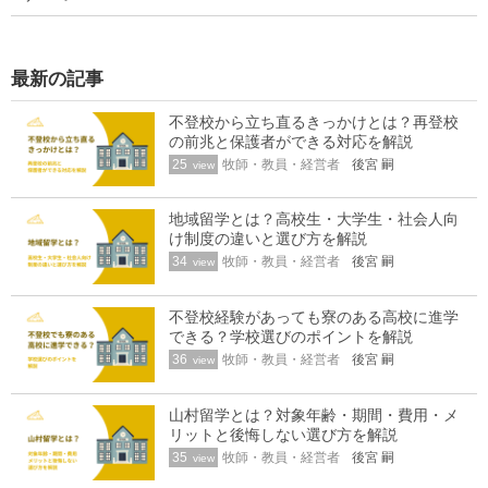
最新の記事
不登校から立ち直るきっかけとは？再登校
の前兆と保護者ができる対応を解説
25
牧師・教員・経営者
後宮 嗣
view
地域留学とは？高校生・大学生・社会人向
け制度の違いと選び方を解説
34
牧師・教員・経営者
後宮 嗣
view
不登校経験があっても寮のある高校に進学
できる？学校選びのポイントを解説
36
牧師・教員・経営者
後宮 嗣
view
山村留学とは？対象年齢・期間・費用・メ
リットと後悔しない選び方を解説
35
牧師・教員・経営者
後宮 嗣
view