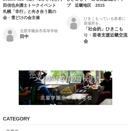
田信也弁護士トークイベント
プ 近畿地区 2015
札幌「非行」と向き合う親の
会・雪どけの会主催
ひきこもっている若者に
居場所を。
「社会的」ひきこも
北星学園余市高等学校
り・若者支援近畿交流
田中
会
CATEGORY