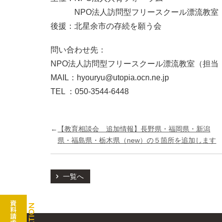
NPO法人訪問型フリースクール漂流教室
後援：北星余市の存続を願う会
問い合わせ先：
NPO法人訪問型フリースクール漂流教室（担当
MAIL：hyouryu@utopia.ocn.ne.jp
TEL ：050-3544-6448
←
【教育相談会 追加情報】長野県・福岡県・新潟
県・福島県・栃木県（new）の５箇所を追加します
一覧へ