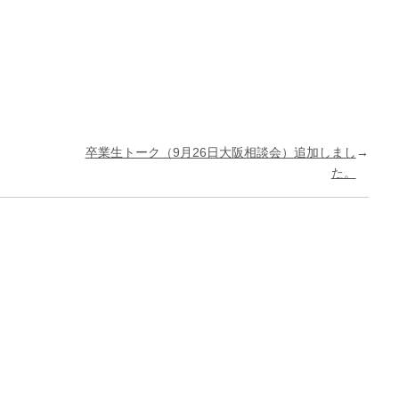
卒業生トーク（9月26日大阪相談会）追加しまし
→
た。