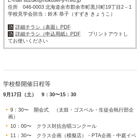
E-mail suzuki@hokusei-y-h.ed.jp
住所 046-0003 北海道余市郡余市町黒川町19丁目2－1
学校見学会担当：鈴木 恭子（すずき きょうこ）
詳細チラシ（表面）PDF
詳細チラシ（申込用紙）PDF
プリントアウトし
てお使いください
学校祭開催日程等
9月17日（土） 9：30〜15：30
9：30〜 開会式 （太鼓・ゴスペル・生徒会執行部企
画）
10：00〜 クラス対抗合唱コンクール
11：30〜 クラス企画（模擬店）・PTA企画・中庭イベ