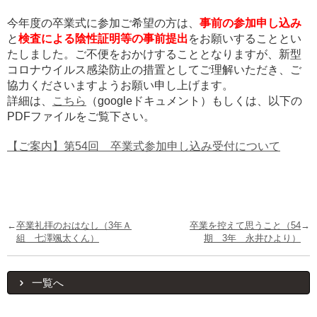
今年度の卒業式に参加ご希望の方は、
事前の参加申し込み
と
検査による陰性証明等の事前提出
をお願いすることとい
たしました。ご不便をおかけすることとなりますが、新型
コロナウイルス感染防止の措置としてご理解いただき、ご
協力くださいますようお願い申し上げます。
詳細は、
こちら
（googleドキュメント）もしくは、以下の
PDFファイル
をご覧下さい。
【ご案内】第54回 卒業式参加申し込み受付について
←
卒業礼拝のおはなし（3年Ａ
卒業を控えて思うこと（54
→
組 七澤颯太くん）
期 3年 永井ひより）
一覧へ