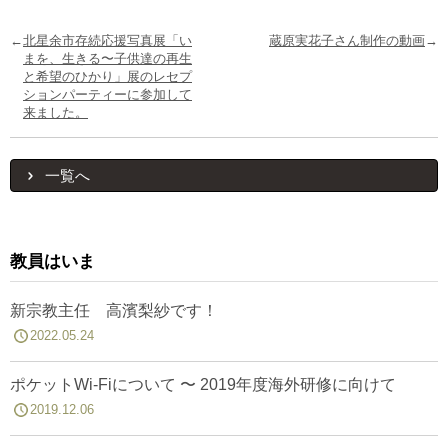
←
北星余市存続応援写真展「い
蔵原実花子さん制作の動画
→
まを、生きる〜子供達の再生
と希望のひかり」展のレセプ
ションパーティーに参加して
来ました。
一覧へ
教員はいま
新宗教主任 高濱梨紗です！
2022.05.24
ポケットWi-Fiについて 〜 2019年度海外研修に向けて
2019.12.06