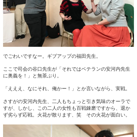
でごわいですなー。ギブアップの福田先生。
ここで司会の谷口先生が「それではベテランの安河内先生
に奥義を！」と無茶ぶり。
「えええ、なにそれ、俺かー！」とか言いながら、実戦。
さすがの安河内先生、二人もちょっと引き気味のオーラで
すが、しかし、この二人の女性も百戦錬磨ですから、退か
ず劣らず応戦。火花が散ります、笑 その火花が面白い。