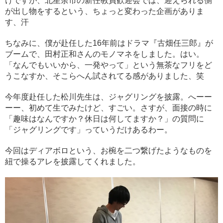
けですが、北星余市の新任教員歓迎会では、迎えられる側
が出し物をするという、ちょっと変わった企画がありま
す、汗
ちなみに、僕が赴任した16年前はドラマ『古畑任三郎』が
ブームで、田村正和さんのモノマネをしました。はい。
「なんでもいいから、一発やって」という無茶なフリをど
うこなすか、そこらへん試されてる感がありました、笑
今年度赴任した松川先生は、ジャグリングを披露。へーー
ーー、初めて生でみたけど、すごい。さすが、面接の時に
「趣味はなんですか？休日は何してますか？」の質問に
「ジャグリングです」っていうだけあるわー。
今回はディアボロという、お椀を二つ繋げたようなものを
紐で操るアレを披露してくれました。