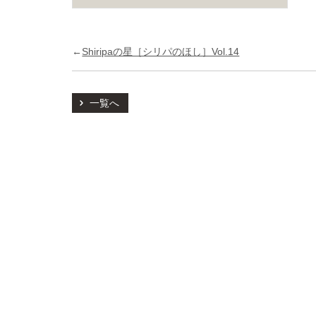
←
Shiripaの星［シリパのほし］Vol.14
一覧へ