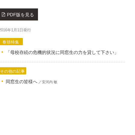
PDF版を見る
2016年1月1日発行
巻頭特集
「母校存続の危機的状況に同窓生の力を貸して下さい」
その他の記事
同窓生の皆様へ
／安河内 敏