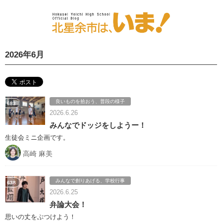
2026年6月
良いものを拾おう、普段の様子
683
2026.6.26
みんなでドッジをしようー！
生徒会ミニ企画です。
高崎 麻美
みんなで創りあげる、学校行事
638
2026.6.25
弁論大会！
思いの丈をぶつけよう！