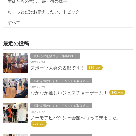
生徒たちの生活、寮下宿の様子
ちょっとだけお伝えしたい、トピック
すべて
最近の投稿
良いものを拾おう、普段の様子
2026.7.24
スポーツ大会の表彰です！
339
view
経験を豊かにする、イベントや取り組み
2026.7.23
なかなか難しいジェスチャーゲーム！
363
view
経験を豊かにする、イベントや取り組み
2026.7.22
ノーモアヒバクシャ会館へ行って来ました。
333
view