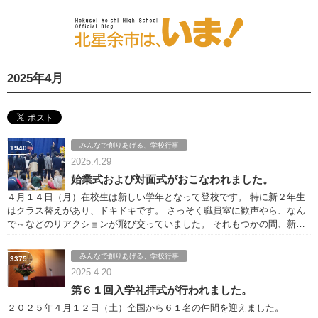
2025年4月
みんなで創りあげる、学校行事
1940
2025.4.29
始業式および対面式がおこなわれました。
４月１４日（月）在校生は新しい学年となって登校です。 特に新２年生
はクラス替えがあり、ドキドキです。 さっそく職員室に歓声やら、なん
で～などのリアクションが飛び交っていました。 それもつかの間、新１
年生を迎える対面式が行われ、みな体育館に集合！
みんなで創りあげる、学校行事
3375
2025.4.20
第６１回入学礼拝式が行われました。
２０２５年４月１２日（土）全国から６１名の仲間を迎えました。