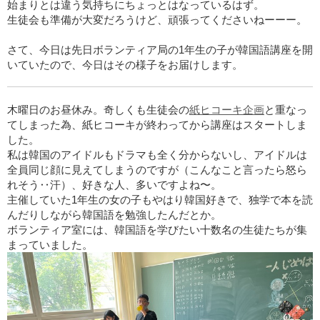
始まりとは違う気持ちにちょっとはなっているはず。
生徒会も準備が大変だろうけど、頑張ってくださいねーーー。
さて、今日は先日ボランティア局の1年生の子が韓国語講座を開
いていたので、今日はその様子をお届けします。
木曜日のお昼休み。奇しくも生徒会の
紙ヒコーキ企画
と重なっ
てしまった為、紙ヒコーキが終わってから講座はスタートしま
した。
私は韓国のアイドルもドラマも全く分からないし、アイドルは
全員同じ顔に見えてしまうのですが（こんなこと言ったら怒ら
れそう‥汗）、好きな人、多いですよね〜。
主催していた1年生の女の子もやはり韓国好きで、独学で本を読
んだりしながら韓国語を勉強したんだとか。
ボランティア室には、韓国語を学びたい十数名の生徒たちが集
まっていました。