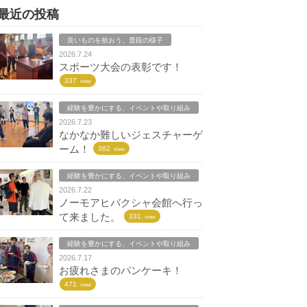
最近の投稿
良いものを拾おう、普段の様子
2026.7.24
スポーツ大会の表彰です！
337
view
経験を豊かにする、イベントや取り組み
2026.7.23
なかなか難しいジェスチャーゲ
ーム！
362
view
経験を豊かにする、イベントや取り組み
2026.7.22
ノーモアヒバクシャ会館へ行っ
て来ました。
331
view
経験を豊かにする、イベントや取り組み
2026.7.17
お疲れさまのパンケーキ！
471
view