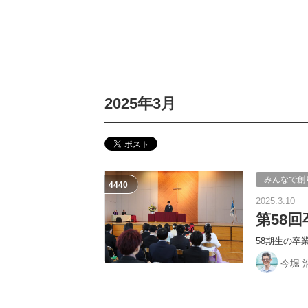
2025年3月
みんなで創
4440
2025.3.10
第58
58期生の卒
今堀 