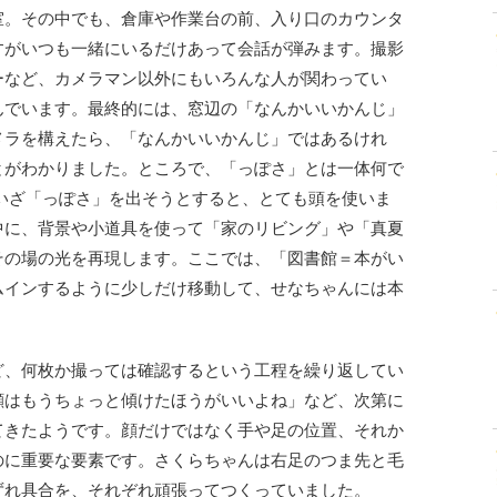
室。その中でも、倉庫や作業台の前、入り口のカウンタ
すがいつも一緒にいるだけあって会話が弾みます。撮影
ーなど、カメラマン以外にもいろんな人が関わってい
んでいます。最終的には、窓辺の「なんかいいかんじ」
メラを構えたら、「なんかいいかんじ」ではあるけれ
とがわかりました。ところで、「っぽさ」とは一体何で
いざ「っぽさ」を出そうとすると、とても頭を使いま
中に、背景や小道具を使って「家のリビング」や「真夏
その場の光を再現します。ここでは、「図書館＝本がい
ムインするように少しだけ移動して、せなちゃんには本
ど、何枚か撮っては確認するという工程を繰り返してい
顔はもうちょっと傾けたほうがいいよね」など、次第に
てきたようです。顔だけではなく手や足の位置、それか
のに重要な要素です。さくらちゃんは右足のつま先と毛
ずれ具合を、それぞれ頑張ってつくっていました。