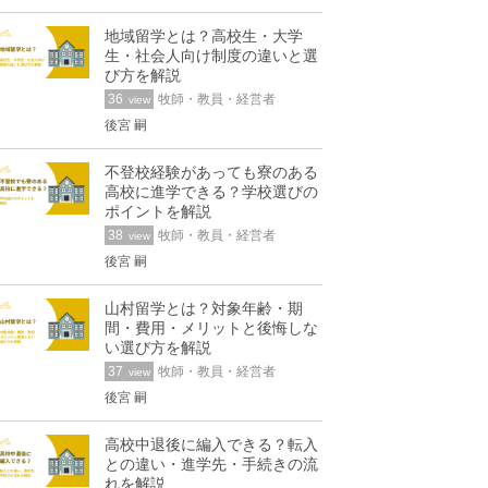
地域留学とは？高校生・大学
生・社会人向け制度の違いと選
び方を解説
36
牧師・教員・経営者
view
後宮 嗣
不登校経験があっても寮のある
高校に進学できる？学校選びの
ポイントを解説
38
牧師・教員・経営者
view
後宮 嗣
山村留学とは？対象年齢・期
間・費用・メリットと後悔しな
い選び方を解説
37
牧師・教員・経営者
view
後宮 嗣
高校中退後に編入できる？転入
との違い・進学先・手続きの流
れを解説