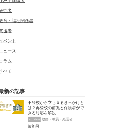
在校生保護者
研究者
教育・福祉関係者
支援者
イベント
ニュース
コラム
すべて
最新の記事
不登校から立ち直るきっかけと
は？再登校の前兆と保護者がで
きる対応を解説
26
牧師・教員・経営者
view
後宮 嗣