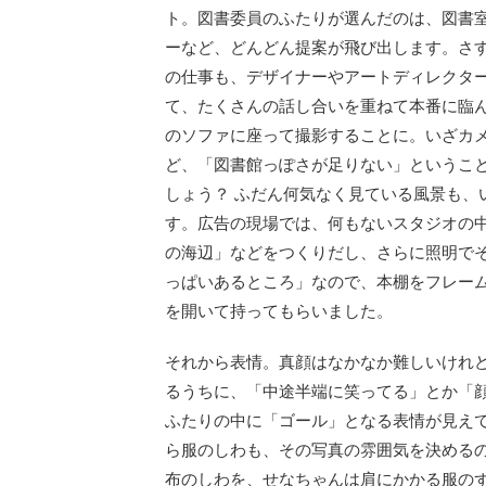
ト。図書委員のふたりが選んだのは、図書
ーなど、どんどん提案が飛び出します。さ
の仕事も、デザイナーやアートディレクタ
て、たくさんの話し合いを重ねて本番に臨
のソファに座って撮影することに。いざカ
ど、「図書館っぽさが足りない」というこ
しょう？ ふだん何気なく見ている風景も、
す。広告の現場では、何もないスタジオの
の海辺」などをつくりだし、さらに照明で
っぱいあるところ」なので、本棚をフレー
を開いて持ってもらいました。
それから表情。真顔はなかなか難しいけれ
るうちに、「中途半端に笑ってる」とか「
ふたりの中に「ゴール」となる表情が見え
ら服のしわも、その写真の雰囲気を決める
布のしわを、せなちゃんは肩にかかる服の