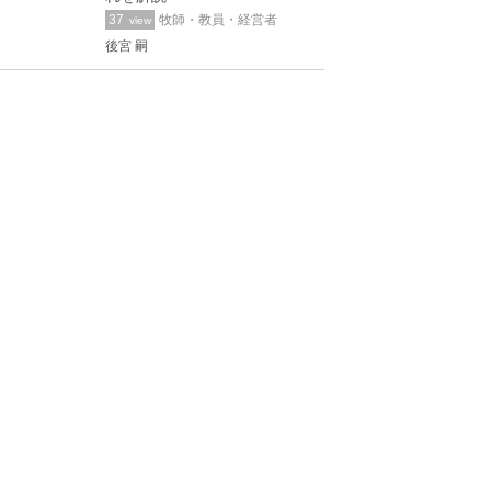
37
牧師・教員・経営者
view
後宮 嗣