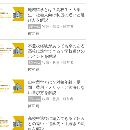
地域留学とは？高校生・大学
生・社会人向け制度の違いと選
び方を解説
39
牧師・教員・経営者
view
後宮 嗣
不登校経験があっても寮のある
高校に進学できる？学校選びの
ポイントを解説
39
牧師・教員・経営者
view
後宮 嗣
山村留学とは？対象年齢・期
間・費用・メリットと後悔しな
い選び方を解説
38
牧師・教員・経営者
view
後宮 嗣
高校中退後に編入できる？転入
との違い・進学先・手続きの流
れを解説