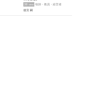
38
牧師・教員・経営者
view
後宮 嗣