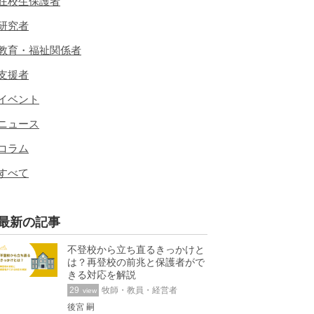
在校生保護者
研究者
教育・福祉関係者
支援者
イベント
ニュース
コラム
すべて
最新の記事
不登校から立ち直るきっかけと
は？再登校の前兆と保護者がで
きる対応を解説
29
牧師・教員・経営者
view
後宮 嗣