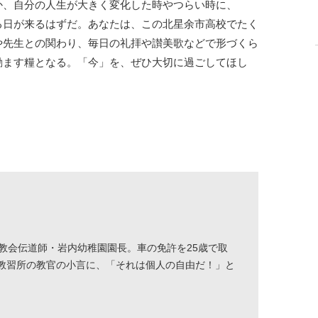
か、自分の人生が大きく変化した時やつらい時に、
る日が来るはずだ。あなたは、この北星余市高校でたく
や先生との関わり、毎日の礼拝や讃美歌などで形づくら
励ます糧となる。「今」を、ぜひ大切に過ごしてほし
教会伝道師・岩内幼稚園園長。車の免許を25歳で取
教習所の教官の小言に、「それは個人の自由だ！」と