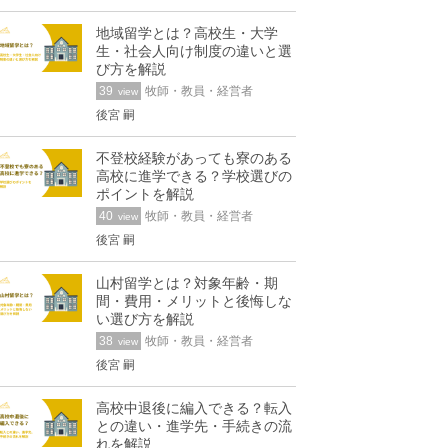
地域留学とは？高校生・大学
生・社会人向け制度の違いと選
び方を解説
39
牧師・教員・経営者
view
後宮 嗣
不登校経験があっても寮のある
高校に進学できる？学校選びの
ポイントを解説
40
牧師・教員・経営者
view
後宮 嗣
山村留学とは？対象年齢・期
間・費用・メリットと後悔しな
い選び方を解説
38
牧師・教員・経営者
view
後宮 嗣
高校中退後に編入できる？転入
との違い・進学先・手続きの流
れを解説