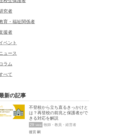
在校生保護者
研究者
教育・福祉関係者
支援者
イベント
ニュース
コラム
すべて
最新の記事
不登校から立ち直るきっかけと
は？再登校の前兆と保護者がで
きる対応を解説
29
牧師・教員・経営者
view
後宮 嗣