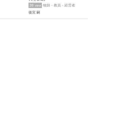
38
牧師・教員・経営者
view
後宮 嗣