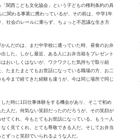
る「関西こども文化協会」という子どもの権利条約の具
ちに関わる事業に携わっているが、その前は、中学1年
り、社会のレールに乗らず、ちょっと不思議な生き方
浮かんだのは、まだ中学校に通っていた時、昼食のお弁
い出した。しかし最近、ある人にお弁当箱をプレゼント
味はおいしくはないが、ワクワクした気持ちで取り組
た、たまたまとてもお世話になっている職場の方、お二
齢も今まで経てきた経験も違うが、今は同じ場所で同じ
とした時に1日仕事体験をする機会があり、そこで初め
れた人だ。何気ない笑顔だったのだろうが、その笑顔が
わせてくれ、今もとてもお世話になっている。もう一人
となく見てくれ、とても尊敬できる人だ。そしてお弁当
るとずっと笑顔でいられるような人だ。