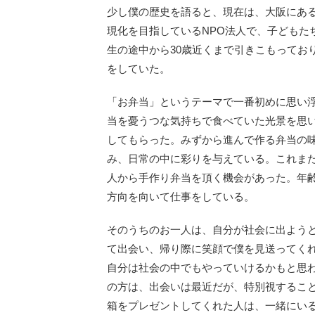
少し僕の歴史を語ると、現在は、大阪にあ
現化を目指しているNPO法人で、子どもた
生の途中から30歳近くまで引きこもってお
をしていた。
「お弁当」というテーマで一番初めに思い
当を憂うつな気持ちで食べていた光景を思
してもらった。みずから進んで作る弁当の
み、日常の中に彩りを与えている。これま
人から手作り弁当を頂く機会があった。年
方向を向いて仕事をしている。
そのうちのお一人は、自分が社会に出よう
て出会い、帰り際に笑顔で僕を見送ってく
自分は社会の中でもやっていけるかもと思
の方は、出会いは最近だが、特別視するこ
箱をプレゼントしてくれた人は、一緒にい