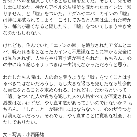
が弟アベルを贔屓していると感じ腹を立てた。そして、弟を殺
し土に埋めた。神からアベルの居場所を聞かれたカインは「知
りません」と「嘘」をついた。アダムやエバ、カインの「嘘」
は神に見破られてしまう。こうしてみると人間は生まれた時か
ら、都合が悪くなると隠したり、「嘘」をついてしまう生き物
なのかもしれない。
けれども、住んでいた「エデンの園」を追放されたアダムとエ
バ、呪われる者となったカインも不思議なことに神から完全に
は見放されず、人生をやり直す道が与えられた。もちろん、心
の中に時々感じるザラつきは一生消えなかっただろうと思う。
わたしたち人間は、人の命を奪うような「嘘」をつくことはす
るべきではないだろうし、もし大きな過ちを犯したなら社会的
な責任をとることを求められる。けれども、だからといって
「嘘」をついた人や過ちを犯した人の人格すべてが否定される
必要はないはずだ。やり直す道があってよいのではないか？ も
ちろん、「したこと」が帳消しにはならないし、心のザラつき
は消えないだろう。それでも、やり直すことに寛容な社会、わ
たしでありたい。
文・写真：小西陽祐