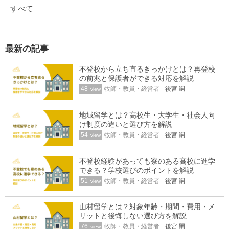
すべて
最新の記事
不登校から立ち直るきっかけとは？再登校
の前兆と保護者ができる対応を解説
48
牧師・教員・経営者
後宮 嗣
view
地域留学とは？高校生・大学生・社会人向
け制度の違いと選び方を解説
54
牧師・教員・経営者
後宮 嗣
view
不登校経験があっても寮のある高校に進学
できる？学校選びのポイントを解説
51
牧師・教員・経営者
後宮 嗣
view
山村留学とは？対象年齢・期間・費用・メ
リットと後悔しない選び方を解説
76
牧師・教員・経営者
後宮 嗣
view