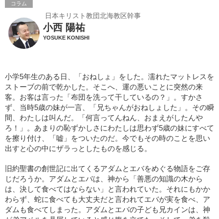
コラム
日本キリスト教団北海教区幹事
小西 陽祐
YOSUKE KONISHI
小学5年生のある日、「おねしょ」をした。濡れたマットレスを
ストーブの前で乾かした。そこへ、運の悪いことに突然の来
客。お客は言った「布団を洗って干しているの？」。すかさ
ず、当時5歳の妹が一言、「兄ちゃんがおねしょした」。その瞬
間、わたしは叫んだ。「何言ってんねん、おまえがしたんや
ろ！」。あまりの恥ずかしさにわたしは思わず5歳の妹にすべて
を擦り付け、「嘘」をついたのだ。今でもその時のことを思い
出すと心の中にザラっとしたものを感じる。
旧約聖書の創世記に出てくるアダムとエバをめぐる物語をご存
じだろうか。アダムとエバは、神から「善悪の知識の木から
は、決して食べてはならない」と言われていた。それにもかか
わらず、蛇に食べても大丈夫だと言われてエバが実を食べ、ア
ダムも食べてしまった。アダムとエバの子ども兄カインは、神