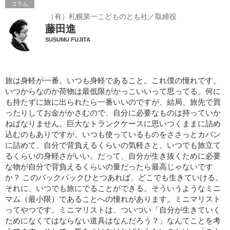
コラム
（有）札幌第一こどものとも社／取締役
藤田進
SUSUMU FUJITA
旅は身軽が一番。いつも身軽であること。これ僕の憧れです。
いつからなのか荷物は最低限がかっこいいって思ってる。何に
も持たずに旅に出られたら一番いいのですが、結局、旅先で買
ったりしてお金がかさむので、自分に必要なものは持っていか
ねばなりません。巨大なトランクケースに思いつくままに詰め
込むのもありですが、いつも使っているものをささっとカバン
に詰めて、自分で背負えるくらいの気軽さと、いつでも旅立て
るくらいの身軽さがいい。だって、自分が生き抜くために必要
な物が自分で背負えるくらいの量だったら最高じゃないです
か？ このバックパックひとつあれば、どこでも生きていける。
それに、いつでも旅にでることができる。そういうようなミニ
マム（最小限）であることへの憧れがあります。ミニマリスト
ってやつです。ミニマリストは、ついつい「自分が生きていく
ためになくてはならない道具はなんだろう？」なんてことを考