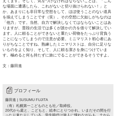
えてます。そして、気をつけなければならないことは、「こん
な場面に遭遇したら、これがないと切り抜けられない！」と
か、あまりにも非日常な空想をして、ほぼ使うことのない道具
を揃えてしまうことです（笑）。その空想に欠如しがちなのは
「他力」です。当然、自力で解決しなくてはならないことはあ
りますが、普段の生活では多くが誰かの力を借りて解決してい
ます。人に頼ることができないと重たい荷物をたっぷり背負う
ことになってしまうので注意が必要。ミニマリスト初心者にあ
りがちなことですね。熟練したミニマリストは、自分に足りな
いものをよく知り、そして、人に頼る潔さを身につけていま
す。極めると何も持たずに旅にでることができるそうですよ。
文：藤田進
プロフィール
藤田進 | SUSUMU FUJITA
（有）札幌第一こどものとも社／取締役。
20代から庭と、こどもと、絵本にとりつかれ、いまだその間を行
ったり来たりしている。学生時代は旅人に憧れながらも、土から