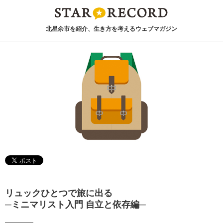
北星余市を紹介、生き方を考えるウェブマガジン
リュックひとつで旅に出る
─ミニマリスト入門 自立と依存編─