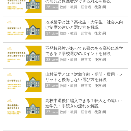
の前兆と保護者ができる対応を解説
26
牧師・教員・経営者
後宮 嗣
view
地域留学とは？高校生・大学生・社会人向
け制度の違いと選び方を解説
37
牧師・教員・経営者
後宮 嗣
view
不登校経験があっても寮のある高校に進学
できる？学校選びのポイントを解説
38
牧師・教員・経営者
後宮 嗣
view
山村留学とは？対象年齢・期間・費用・メ
リットと後悔しない選び方を解説
37
牧師・教員・経営者
後宮 嗣
view
高校中退後に編入できる？転入との違い・
進学先・手続きの流れを解説
37
牧師・教員・経営者
後宮 嗣
view