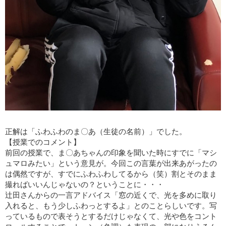
正解は「ふわふわのま〇あ（生徒の名前）」でした。
【授業でのコメント】
前回の授業で、ま〇あちゃんの印象を聞いた時にすでに「マシ
ュマロみたい」という意見が。今回この言葉が出来あがったの
は偶然ですが、すでにふわふわしてるから（笑）割とそのまま
撮ればいいんじゃないの？ということに・・・
辻田さんからの
一言アドバイス「窓の近くで、光を多めに取り
入れると、もう少しふわっとするよ」とのことらしいです。写
っているもので表そうとするだけじゃなくて、光や色をコント