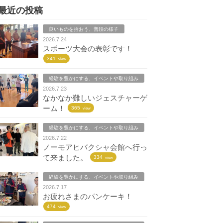
最近の投稿
良いものを拾おう、普段の様子
2026.7.24
スポーツ大会の表彰です！
341
view
経験を豊かにする、イベントや取り組み
2026.7.23
なかなか難しいジェスチャーゲ
ーム！
365
view
経験を豊かにする、イベントや取り組み
2026.7.22
ノーモアヒバクシャ会館へ行っ
て来ました。
334
view
経験を豊かにする、イベントや取り組み
2026.7.17
お疲れさまのパンケーキ！
474
view