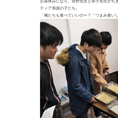
お昼休みになり、菅野先生と恭子先生がち
ティア局員の子たち。
「俺たちも食べていいのー？「つまみ食い