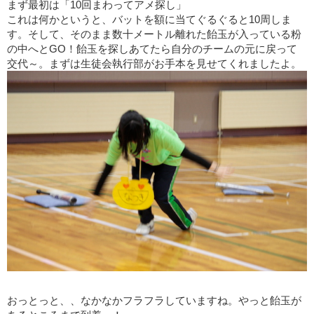
まず最初は「
10
回まわってアメ探し」
これは何かというと、バットを額に当てぐるぐると
10周し
ま
す。そして、そのまま数十メートル離れた飴玉が入っている粉
の中へと
GO
！飴玉を探しあてたら自分のチームの元に戻って
交代～。まずは生徒会執行部がお手本を見せてくれましたよ。
おっとっと、、なかなかフラフラしていますね。やっと飴玉が