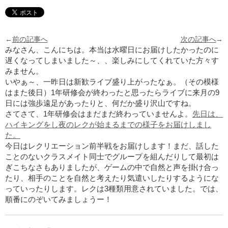
←
前の記事へ
次の記事へ
→
みなさん、こんにちは。本当は水曜日にお届けしたかったのに
遅くなってしまいました～、、楽しみにしてくれていた方々す
みません。
いやぁ～、一昨日は新歓ライブ盛り上がったなぁ。（その模様
はまた後日）
1
年研修会が終わったと思ったらライブに来月の
9
日には強歩遠足があったりと、何だか盛り沢山ですね。
さてさて、
1
年研修会はまだまだ終わっていませんよ。
先日は、
ハイキングをし夜のレクが始まるまでの様子をお届けしまし
た。
今日はレクリエーション前半戦をお届けします！まだ、話した
ことのないクラスメイト同士でグループを組んだりして最初は
ぎこちなさもありましたが、ゲームの中で自然と声を掛け合っ
たり、相手のことを自然と考えたり気遣いしたりするようにな
っていったりします。レクは
3
種類用意されていました。では、
順番にのぞいてみましょうー！