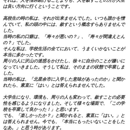
それは、人を憎み続けることよりも、人を赦すことの方が人生
は良い方向に行くということです。
高校生の時の私は、それが出来ませんでした。いつも誰かを憎
んでいて、私の頭の中には、赦すという概念すらありませんで
した。
当時の私の口癖は、「寿々が悪いの？」、「寿々が間違えとん
の？」でした。
そんな私は、学校生活の全てにおいて、うまくいかないことが
本当に多かったです。
周りの人に沢山の迷惑をかけたし、徐々に自分のことが嫌いに
なっていきました。そうして私は、そのままの状態で卒業しま
した。
当時の私は、「北星余市に入学した意味があったのか」と聞か
れたら、素直に「はい」とは答えられませんでした。
大学生になり、環境も、周りの人も変わって、赦すことの必要
性を感じるようになりました。そして様々な場面で、「この学
校を卒業して良かった！」と思います。
でも、「楽しかったか？」と聞かれると、素直に「はい。」と
は答えられません。今でも、「本当にもったいないことをした
なあ。」と思う時があります。