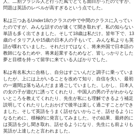
人、二割ブラジル人と行った風でとても面白かったのですが、
問題は英語のレベルが高すぎるという点でした。
私は三つあるUnder18のクラスの中で中間のクラスに入ってい
たのですが、みんな話すのが速くて聞き取れず、私の知らない
単語も多く出てきました。そして18歳は私だけ。皆年下で、13
歳のイタリア人や15歳の日本人の子もいて、みんな私よりも英
語が喋れていました。それだけではなく、将来外国で日本語の
教師になるためや、将来起業するためなど、皆しっかりとした
夢と目標を持って留学に来ている人ばかりでした。
私は有名私大に合格し、自分はすごいんだと調子に乗っていま
したが、上には上がいることを改めて知り、自信を失い、最初
の一週間は落ち込んだまま過ごしていました。しかし、日本人
の女の子が遊びに誘ってくれたり、中国人の男の子がわからな
いところを教えてくれたり、先生が私にも理解できるよう補足
説明してくれたりしたおかげで後半は楽しく過ごすことができ
ました。そして英語をうまく話せないからこそ、話せるように
なるために、積極的に発言してみました。その結果、最終的に
は英語を少し聞き取れ、話せるようになり、先生にも前よりも
英語が上達したと言われました。