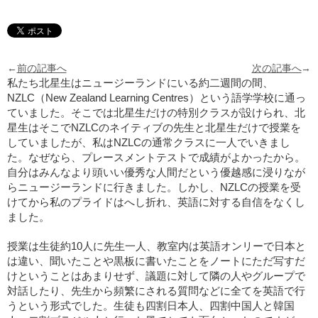
←
前の記事へ
次の記事へ
→
私たち北星生はニュージーランドにいる約二週間の間、
NZLC（New Zealand Learning Centres）という語学学校に通っ
ていました。そこでは北星生だけの特別クラスが設けられ、北
星生はそこでNZLCのネイティブの先生と北星生だけで授業を
していましたが、私はNZLCの通常クラスに一人でいきまし
た。なぜなら、プレースメントテストで成績がよかったから。
自分はみんなより頭いい優秀な人間だという優越感に浸りなが
らニュージーランドに行きました。しかし、NZLCの授業を受
けてから私のプライドはへし折れ、英語に対する自信をなくし
ました。
授業は生徒約10人に先生一人、教室内は英語オンリーで日本と
は違い、聞いたことや黒板に書いたことをノートにただ写すだ
けということはあまりせず、議題に対して隣の人やグループで
対話したり、先生から頻繁にされる質問などに全てを英語で行
うという形式でした。生徒も四割日本人、四割中国人と韓国