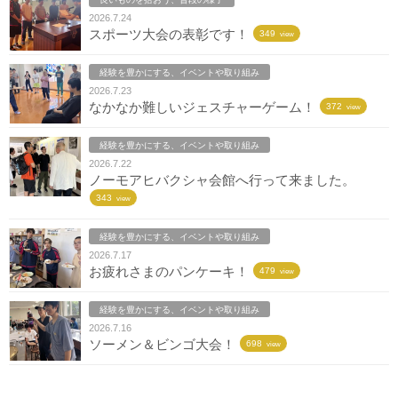
2026.7.24
スポーツ大会の表彰です！
349
view
経験を豊かにする、イベントや取り組み
2026.7.23
なかなか難しいジェスチャーゲーム！
372
view
経験を豊かにする、イベントや取り組み
2026.7.22
ノーモアヒバクシャ会館へ行って来ました。
343
view
経験を豊かにする、イベントや取り組み
2026.7.17
お疲れさまのパンケーキ！
479
view
経験を豊かにする、イベントや取り組み
2026.7.16
ソーメン＆ビンゴ大会！
698
view