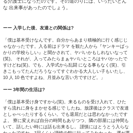
る介護士になったのです。その道のりには、いったいどん
な 出来事があったのでしょう。
ーー 入学した後、友達との関係は?
「僕は基本受けなんです。自分からあまり積極的に行く感じじ
ゃなかったです。入る前はドラマ を観た人から『ヤンキーばっ
かりの学校らしい』と聞かされて、ヤバいかもしれないなって
(笑)。 それが、入ってみたらまぁヤバいところはヤバかったで
すけどね(笑)。でも、入学式から乱闘 になる事もなく(笑)、引
きこもってたんだろうなってすぐわかる大人しい子もいたし、
10 人 10 色ですよね、月並みな言い方ですけど。」
ーー 3年間の生活は?
「僕は基本受け身ですから(笑)。来るものを受け入れて、ひた
すら流れに身をまかせる感じで したね。放課後はクラスで友達
としゃべったりするくらい。でも退屈だとは思わなかったです
よ。 寮に変えれば自分の時間もありつつ、隣の部屋には仲間も
いて、話したい時には話も出来るし。 謹慎にはとうとう入らな
かったですね。1回くらい謹慎の館に行ってみたかった。運が悪