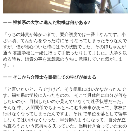
ーー 福祉系の大学に進んだ動機は何かある?
「うちの姉貴が障がい者で、要介護度では一番上なんです。小
さい頃、てんかんをやった時にそ うなってしまったそうなんで
すが、僕が物心ついた時にはその状態でした。その姉ちゃんが
通う 養護学校に一緒に行って手伝ったりしてました。大学を決
める時も、姉貴の事を無意識のうちに 意識していた気がしま
す。」
ーー そこから介護士を目指しての学びが始まる
「と言いたいところですけど、そう簡単にはいかなかったんで
す。福祉系の学校に入ったものの、 そこで具体的に自分が何を
したいのか、目指したいのか見えていなくて迷子状態だった。
そんな 中、人間関係でちょっとへこむ出来事があって、学校に
行けなくなってしまったんですよ。それ で単位を落として留年
しなくてはいけなくなった。半分鬱のようになって、自分が立
ち直ろうと いう気持ちを失っていた。当時付き合っていた女の