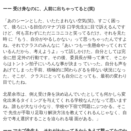
ーー 受け身なのに、人前に出ちゃってると(笑)
「あのシーンとした、いたたまれない空気(笑)。すごく困っ
て、後ろにいる担任のマナブ(谷 口学先生)に目で訴えるんです
けど、何も言わずにただニコニコと笑ってるだけ。それを見た
時 に『もう、自分がやるしかない』って思っちゃったんですよ
ね。それでクラスのみんなに『あい つも一生懸命やってくれて
いるんだから、考えようよ』って話しかけた。自分としては完
全に想 定外の行動です。その後、委員長が帰って来て、そこか
らはトントン拍子にいろんな事が決まっ ていった。自分も声を
あげてしまった手前、積極的に関わらざるを得ない状況になっ
た。そこが、 クラスにとっても自分にとっても、最初の変わり
目でしたね。
北星余市は、例え受け身を決め込んでいたとしても何かしら変
化出来るタイミングを与えてく れる学校なんだなって思います
ね。誰もが大なり小なり、学校や下宿で問題にぶつかる。そこ
で 先生が手取り足取り解決方法を教えてくれるんじゃなく、自
分で考え選択することを迫られる場 面がある。」
ーー マナブ先生も、それがわかってるからあえて黙ってたのか