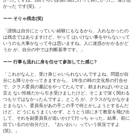
かった です(笑)。」
ーー そりゃ残念(笑)
「謹慎は自分にとっていい経験にもなるから、入れなかったの
は残念ではありますけど、やって はいけない事をやらないって
いうのも大事かなって今は思いますね。人に迷惑がかかるかど
うか が、自分の中では判断基準です。」
ーー 行事も流れに身を任せて参加してた感じ?
「これがなんと、受け身じゃいられないんですよね。問題が自
分にも降りかかってきますから。 1年生の時の文化祭の打合せ
で、クラス委員の書記をやってたんです。頼まれればいやとは
言え ない性格だから引き受けましたけど、そこまで深く関わる
つもりではなかったんですよ。ところ が、クラスがなかなかま
とまらない。委員長があの手この手で何とかしようとするんだ
けど、ど うにもうまくいかず、とうとう頭にきて教室を飛び出
して、それを副委員長が追いかけて行っち ゃった。結果、前に
出ているのが自分だけ。『おいおい』っていう状況ですよ
(笑)。」