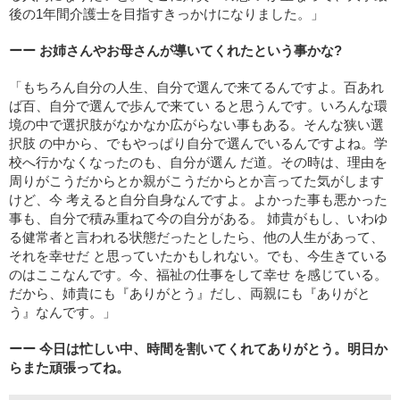
後の1年間介護士を目指すきっかけになりました。」
ーー お姉さんやお母さんが導いてくれたという事かな?
「もちろん自分の人生、自分で選んで来てるんですよ。百あれ
ば百、自分で選んで歩んで来てい ると思うんです。いろんな環
境の中で選択肢がなかなか広がらない事もある。そんな狭い選
択肢 の中から、でもやっぱり自分で選んでいるんですよね。学
校へ行かなくなったのも、自分が選ん だ道。その時は、理由を
周りがこうだからとか親がこうだからとか言ってた気がします
けど、今 考えると自分自身なんですよ。よかった事も悪かった
事も、自分で積み重ねて今の自分がある。 姉貴がもし、いわゆ
る健常者と言われる状態だったとしたら、他の人生があって、
それを幸せだ と思っていたかもしれない。でも、今生きている
のはここなんです。今、福祉の仕事をして幸せ を感じている。
だから、姉貴にも『ありがとう』だし、両親にも『ありがと
う』なんです。」
ーー 今日は忙しい中、時間を割いてくれてありがとう。明日か
らまた頑張ってね。