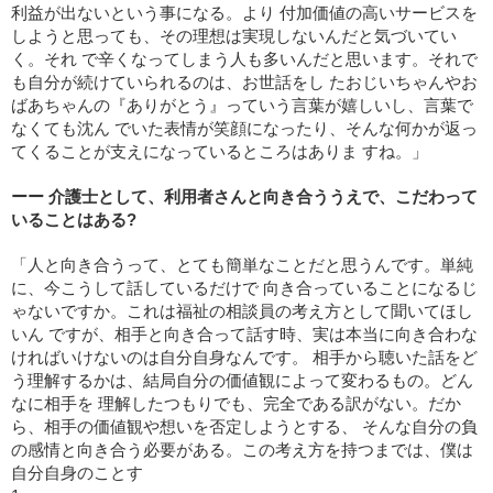
利益が出ないという事になる。より 付加価値の高いサービスを
しようと思っても、その理想は実現しないんだと気づいてい
く。それ で辛くなってしまう人も多いんだと思います。それで
も自分が続けていられるのは、お世話をし たおじいちゃんやお
ばあちゃんの『ありがとう』っていう言葉が嬉しいし、言葉で
なくても沈ん でいた表情が笑顔になったり、そんな何かが返っ
てくることが支えになっているところはありま すね。」
ーー 介護士として、利用者さんと向き合ううえで、こだわって
いることはある?
「人と向き合うって、とても簡単なことだと思うんです。単純
に、今こうして話しているだけで 向き合っていることになるじ
ゃないですか。これは福祉の相談員の考え方として聞いてほし
いん ですが、相手と向き合って話す時、実は本当に向き合わな
ければいけないのは自分自身なんです。 相手から聴いた話をど
う理解するかは、結局自分の価値観によって変わるもの。どん
なに相手を 理解したつもりでも、完全である訳がない。だか
ら、相手の価値観や想いを否定しようとする、 そんな自分の負
の感情と向き合う必要がある。この考え方を持つまでは、僕は
自分自身のことす