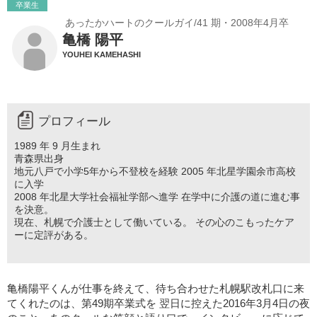
卒業生
あったかハートのクールガイ/41 期・2008年4月卒
亀橋 陽平
YOUHEI KAMEHASHI
プロフィール
1989 年 9 月生まれ
青森県出身
地元八戸で小学5年から不登校を経験 2005 年北星学園余市高校
に入学
2008 年北星大学社会福祉学部へ進学 在学中に介護の道に進む事
を決意。
現在、札幌で介護士として働いている。 その心のこもったケア
ーに定評がある。
亀橋陽平くんが仕事を終えて、待ち合わせた札幌駅改札口に来
てくれたのは、第49期卒業式を 翌日に控えた2016年3月4日の夜