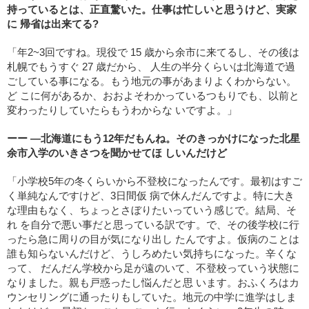
持っているとは、正直驚いた。仕事は忙しいと思うけど、実家
に 帰省は出来てる?
「年2~3回ですね。現役で 15 歳から余市に来てるし、その後は
札幌でもうすぐ 27 歳だから、 人生の半分くらいは北海道で過
ごしている事になる。もう地元の事があまりよくわからない。
ど こに何があるか、おおよそわかっているつもりでも、以前と
変わったりしていたらもうわからな いですよ。」
ーー ―北海道にもう12年だもんね。そのきっかけになった北星
余市入学のいきさつを聞かせてほ しいんだけど
「小学校5年の冬くらいから不登校になったんです。最初はすご
く単純なんですけど、3日間仮 病で休んだんですよ。特に大き
な理由もなく、ちょっとさぼりたいっていう感じで。結局、そ
れ を自分で悪い事だと思っている訳です。で、その後学校に行
ったら急に周りの目が気になり出し たんですよ。仮病のことは
誰も知らないんだけど、うしろめたい気持ちになった。辛くな
って、 だんだん学校から足が遠のいて、不登校っていう状態に
なりました。親も戸惑ったし悩んだと思 います。おふくろはカ
ウンセリングに通ったりもしていた。地元の中学に進学はしま