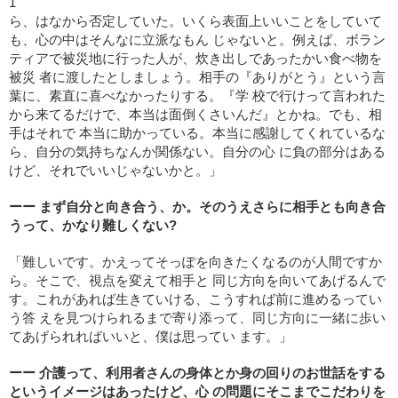
1
ら、はなから否定していた。いくら表面上いいことをしていて
も、心の中はそんなに立派なもん じゃないと。例えば、ボラン
ティアで被災地に行った人が、炊き出しであったかい食べ物を
被災 者に渡したとしましょう。相手の『ありがとう』という言
葉に、素直に喜べなかったりする。『学 校で行けって言われた
から来てるだけで、本当は面倒くさいんだ』とかね。でも、相
手はそれで 本当に助かっている。本当に感謝してくれているな
ら、自分の気持ちなんか関係ない。自分の心 に負の部分はある
けど、それでいいじゃないかと。」
ーー まず自分と向き合う、か。そのうえさらに相手とも向き合
うって、かなり難しくない?
「難しいです。かえってそっぽを向きたくなるのが人間ですか
ら。そこで、視点を変えて相手と 同じ方向を向いてあげるんで
す。これがあれば生きていける、こうすれば前に進めるってい
う答 えを見つけられるまで寄り添って、同じ方向に一緒に歩い
てあげられればいいと、僕は思ってい ます。」
ーー 介護って、利用者さんの身体とか身の回りのお世話をする
というイメージはあったけど、心 の問題にそこまでこだわりを