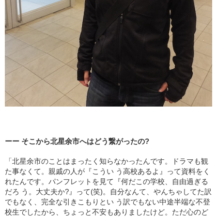
ーー そこから北星余市へはどう繋がったの?
「北星余市のことはまったく知らなかったんです。ドラマも観
た事なくて。親戚の人が『こうい う高校あるよ』って資料をく
れたんです。パンフレットを見て『何だこの学校、自由過ぎる
だろ う。大丈夫か?』って(笑)。自分なんて、やんちゃしてた訳
でもなく、完全な引きこもりとい う訳でもない中途半端な不登
校生でしたから、ちょっと不安もありましたけど。ただ心のど