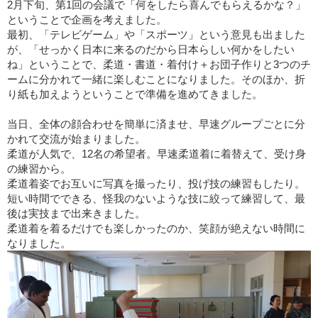
2月下旬、第1回の会議で「何をしたら喜んでもらえるかな？」
ということで企画を考えました。
最初、「テレビゲーム」や「スポーツ」という意見も出ました
が、「せっかく日本に来るのだから日本らしい何かをしたい
ね」ということで、柔道・書道・着付け＋お団子作りと3つのチ
ームに分かれて一緒に楽しむことになりました。そのほか、折
り紙も加えようということで準備を進めてきました。
当日、全体の顔合わせを簡単に済ませ、早速グループごとに分
かれて交流が始まりました。
柔道が人気で、12名の希望者。早速柔道着に着替えて、受け身
の練習から。
柔道着姿でお互いに写真を撮ったり、投げ技の練習もしたり。
短い時間でできる、怪我のないような技に絞って練習して、最
後は実技まで出来きました。
柔道着を着るだけでも楽しかったのか、笑顔が絶えない時間に
なりました。