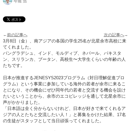
今堀 浩
←
前の記事へ
次の記事へ
→
3月8日（金）、南アジアの各国の学生25名が北星余市高校に来
てくれました。
バングラデシュ、インド、モルディブ、ネパール、パキスタ
ン、スリランカ、ブータン、高校生〜大学生くらいの年齢の人
たちです。
日本が推進するJENESYS2023プログラム（対日理解促進プロ
グラム）という事業に参加している海外の若者が余市に来るこ
とになり、その機会にぜひ同年代の若者と交流する機会を設け
たいということから、余市のエコビレッジを通して北星余市に
声がかかりました。
「日本語は全く分からないけれど、日本が好きで来てくれるア
ジアの人とたちと交流したい人！」と募集をかけた結果、17名
の生徒がスタッフとして当日頑張ってくれました。