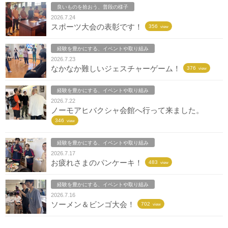
良いものを拾おう、普段の様子
2026.7.24
スポーツ大会の表彰です！
356
view
経験を豊かにする、イベントや取り組み
2026.7.23
なかなか難しいジェスチャーゲーム！
376
view
経験を豊かにする、イベントや取り組み
2026.7.22
ノーモアヒバクシャ会館へ行って来ました。
346
view
経験を豊かにする、イベントや取り組み
2026.7.17
お疲れさまのパンケーキ！
483
view
経験を豊かにする、イベントや取り組み
2026.7.16
ソーメン＆ビンゴ大会！
702
view