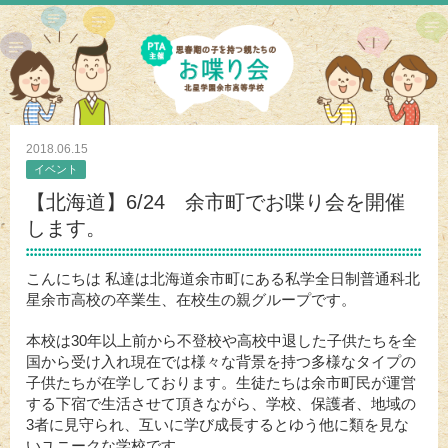
2018.06.15
イベント
【北海道】6/24 余市町でお喋り会を開催
します。
こんにちは
私達は北海道余市町にある私学全日制普通科北
星余市高校の卒業生、在校生の親グループです。
本校は
30
年以上前から不登校や高校中退した子供たちを全
国から受け入れ現在では様々な背景を持つ多様なタイプの
子供たちが在学しております。生徒たちは余市町民が運営
する下宿で生活させて頂きながら、学校、保護者、地域の
3
者に見守られ、互いに学び成長するとゆう他に類を見な
いユニークな学校です。