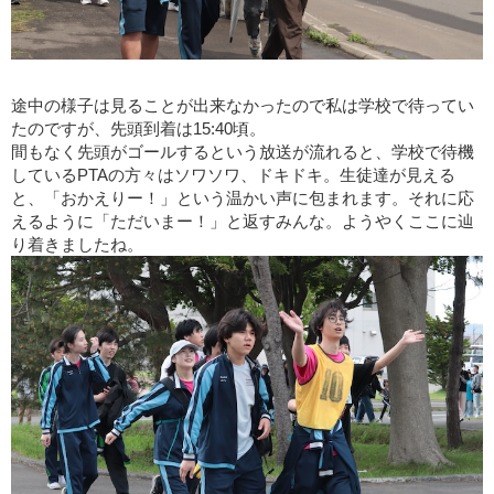
途中の様子は見ることが出来なかったので私は学校で待ってい
たのですが、先頭到着は15:40頃。
間もなく先頭がゴールするという放送が流れると、学校で待機
しているPTAの方々はソワソワ、ドキドキ。生徒達が見える
と、「おかえりー！」という温かい声に包まれます。それに応
えるように「ただいまー！」と返すみんな。ようやくここに辿
り着きましたね。