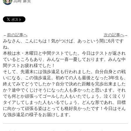
高崎 麻美
←
前の記事へ
次の記事へ
→
みなさん、こんにちは！気がつけば、あっという間に6月です
ね。
本校は水・木曜日と中間テストでした。今日はテストが返され
ているところもあり、みんな一喜一憂しております。みんな中
間テストお疲れ様でした！
そして、先週末には強歩遠足も行われました。自分自身との戦
いになる、この強歩遠足。初めての人も最後となった3年生も、
終えてみてどうでしたか？自分で決めた距離を完歩出来ました
か？途中でくじけそうになった人も多かったと思います。それ
でも何とか頑張ってゴールした人もいたでしょう。泣く泣くリ
タイアしてしまった人もいるでしょう。どんな形であれ、目標
に向かって頑張る姿はとっても格好良かったです！今日はそん
な強歩遠足の様子をお届けします。