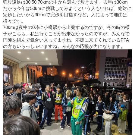
強歩遠足は30.50.70kmの中から選んで歩きます。去年は30km
だから今年は50kmに挑戦してみようという人もいれば、絶対に
完歩したいから30kmで完歩を目指すなど、人によって理由は
様々です。
70kmは夜中の0時に小樽駅から出発するのですが、その時の様
子がこちら。私は行くことが出来なかったのですが、みんなで
円陣を組んで気合い入ってますね。応援に来てくれているPTA
の方もいらっしゃいますね。みんなの応援が力になります。