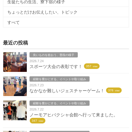
生徒たちの生活、寮下宿の様子
ちょっとだけお伝えしたい、トピック
すべて
最近の投稿
良いものを拾おう、普段の様子
2026.7.24
スポーツ大会の表彰です！
357
view
経験を豊かにする、イベントや取り組み
2026.7.23
なかなか難しいジェスチャーゲーム！
376
view
経験を豊かにする、イベントや取り組み
2026.7.22
ノーモアヒバクシャ会館へ行って来ました。
347
view