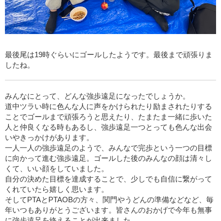
最後尾は19時ぐらいにゴールしたようです。最後まで頑張りま
したね。
みんなにとって、どんな強歩遠足になったでしょうか。
道中ツラい時に色んな人に声をかけられたり励まされたりする
ことでゴールまで頑張ろうと思えたり、たまたま一緒に歩いた
人と仲良くなる時もあるし、強歩遠足一つとっても色んな出会
いやきっかけがあります。
一人一人の強歩遠足のようで、みんなで完歩という一つの目標
に向かって進む強歩遠足。ゴールした後のみんなの顔は清々し
くて、いい顔をしていました。
自分の決めた目標を達成することで、少しでも自信に繋がって
くれていたら嬉しく思います。
そしてPTAとPTAOBの方々、関門やうどんの準備などなど、毎
年いつもありがとうございます。皆さんのおかげで今年も無事
に強歩遠足を終えることが出来ました。