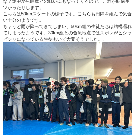
な？途中から睡魔との戦いにもなってくるので、これが結構キ
ツかったりします。
こちらは50kmスタートの様子です。こちらも円陣を組んで気合
い十分のようです。
ちょうど雨が降ってきてしまい、50km組の生徒たちは結構濡れ
てしまったようです。30km組との合流地点ではズボンがビシャ
ビシャになっている生徒もいて大変そうでした。。