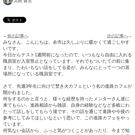
高崎 麻美
←
前の記事へ
次の記事へ
→
みなさん、こんにちは。余市は久しぶりに暖かくて過ごしやす
いです。
今日からテスト1週間前になったので、いつもなら自由に入れる
職員室が入室禁止となっています。それでもついたての前に集
まり、たわいもない話をしてる姿が。みんなにとって一つの居
場所になっている職員室です。
さて、先週3年生に向けて焚き火カフェという名の進路カフェが
開かれました。
何をするのかと言うと、様々な経歴を持ったメンターさん達に
来てもらい、進路相談から雑談、自身の経験などなど多岐にわ
たって話しをしてもらう場です。その話を通じて進路や今後の
参考にしてみてほしいなという思いで、この進路カフェをやっ
ています。
何気ない会話から、ふっと気がつくことがあったり、今まで知